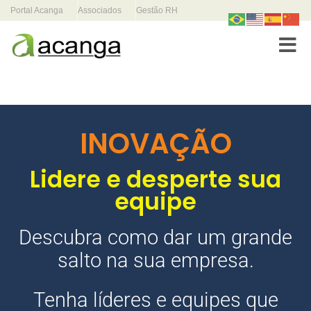
Portal Acanga
Associados
Gestão RH
Toggle
INOVAÇÃO
Lidere e desperte sua
equipe
Descubra como dar um grande
salto na sua empresa.
Tenha líderes e equipes que