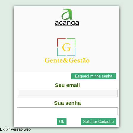
Esqueci minha senha
Seu email
Sua senha
Ok
Solicitar Cadastro
Exibir versão web