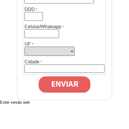
DDD
*
Celular/Whatsapp
*
UF
*
Cidade
*
Exibir versão web