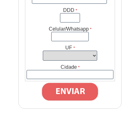
DDD
*
Celular/Whatsapp
*
UF
*
Cidade
*