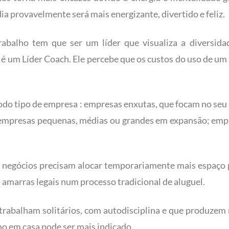
a provavelmente será mais energizante, divertido e feliz.
abalho tem que ser um líder que visualiza a diversidad
 é um Líder Coach. Ele percebe que os custos do uso de u
o tipo de empresa : empresas enxutas, que focam no seu p
; empresas pequenas, médias ou grandes em expansão; emp
negócios precisam alocar temporariamente mais espaço p
s amarras legais num processo tradicional de aluguel.
e trabalham solitários, com autodisciplina e que produze
ho em casa pode ser mais indicado.