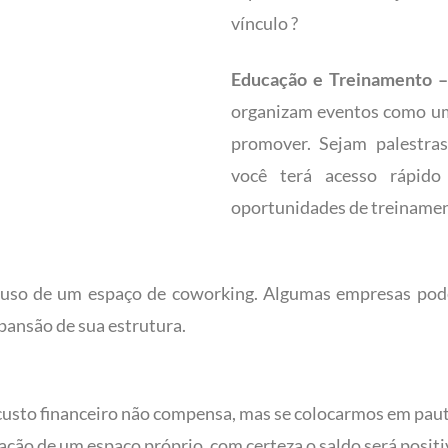
vínculo ?
Educação e Treinamento 
organizam eventos como uma
promover. Sejam palestras
você terá acesso rápido
oportunidades de treinamen
 uso de um espaço de coworking.
Algumas empresas pode
pansão de sua estrutura.
custo financeiro não compensa, mas se colocarmos em pauta
ção de um espaço próprio, com certeza o saldo será positi