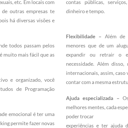
exuais, etc. Em locais com
contas públicas, serviço
s de outras empresas te
dinheiro e tempo.
pois há diversas visões e
Flexibilidade –
Além de p
nde todos passam pelos
menores que de um aluguel
 muito mais fácil que as
expandir ou retrair o 
necessidade. Além disso,
internacionais, assim, caso 
ivo e organizado, você
contar com a mesma estrutu
tudos de Programação
Ajuda especializada –
Os 
melhores mentes, cada espe
dade emocional é ter uma
poder trocar
rking permite fazer novas
experiências e ter ajuda 