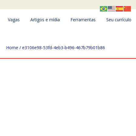
Vagas
Artigos e mídia
Ferramentas
Seu currículo
Home
/
e3106e98-53fd-4eb3-b496-467b79b01b86