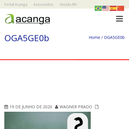
Portal Acanga
Associados
Gestão RH
Toggle
OGA5GE0b
Home
/
OGA5GE0b
19 DE JUNHO DE 2020
WAGNER PRADO