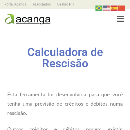
Portal Acanga
Associados
Gestão RH
Toggle
Calculadora de
Rescisão
Esta ferramenta foi desenvolvida para que você
tenha uma previsão de créditos e débitos numa
rescisão.
Outros créditos e débitos podem existir,