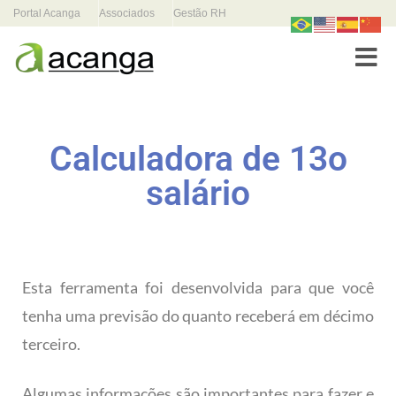
Portal Acanga
Associados
Gestão RH
Toggle
Calculadora de 13o
salário
Esta ferramenta foi desenvolvida para que você
tenha uma previsão do quanto receberá em décimo
terceiro.
Algumas informações são importantes para fazer e