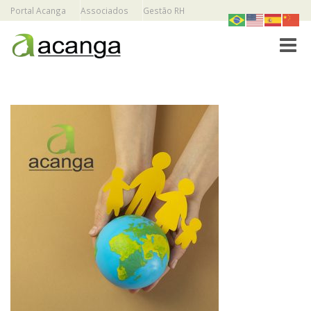
Portal Acanga
Associados
Gestão RH
Toggle